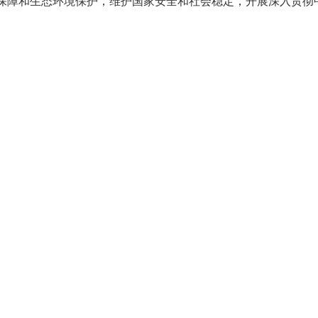
保障和生态环境保护，维护国家安全和社会稳定，开展深入贯彻
和军队现代化建设，做好港澳工作和对台工作，深入推进中国特
中共中央举行新闻发布会 介绍和解读党的二十届四中全会精神
务即将胜利完成。隆重纪念中国人民抗日战争暨世界反法西斯战争胜
。
”时期我国发展取得的重大成就。“十四五”时期我国发展历程极不
发展稳定任务，以习近平同志为核心的党中央团结带领全党全国
效应对一系列重大风险挑战，推动党和国家事业取得新的重大成
代化迈出新的坚实步伐，第二个百年奋斗目标新征程实现良好开
义现代化是一个阶梯式递进、不断发展进步的历史过程，需要不懈
实基础、全面发力的关键时期，在基本实现社会主义现代化进程
深刻复杂变化，我国发展处于战略机遇和风险挑战并存、不确定
能大，长期向好的支撑条件和基本趋势没有变，中国特色社会主
源优势更加彰显。全党要深刻领悟“两个确立”的决定性意义，增强
定力，增强必胜信心，积极识变应变求变，敢于斗争、善于斗争，
难关、战风险、迎挑战，集中力量办好自己的事，续写经济快速
建设新局面。