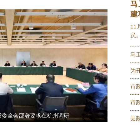
马
时期经济社会发展，必须坚持马克思列宁主义、毛泽东思想、邓小平
建
代中国特色社会主义思想，深入贯彻党的二十大和二十届历次全
1
斗目标，以中国式现代化全面推进中华民族伟大复兴，统筹推进“
员
国际两个大局，完整准确全面贯彻新发展理念，加快构建新发展
动高质量发展为主题，以改革创新为根本动力，以满足人民日益
推动经济实现质的有效提升和量的合理增长，推动人的全面发展
化取得决定性进展。
时期经济社会发展必须遵循以下原则，坚持党的全面领导，坚持人
有为政府相结合，坚持统筹发展和安全。
市
时期经济社会发展的主要目标：高质量发展取得显著成效，科技自
明程度明显提升，人民生活品质不断提高，美丽中国建设取得新
，到二〇三五年实现我国经济实力、科技实力、国防实力、综合
省委全会部署要求在杭州调研
家水平，人民生活更加幸福美好，基本实现社会主义现代化。
产业体系，巩固壮大实体经济根基。坚持把发展经济的着力点放