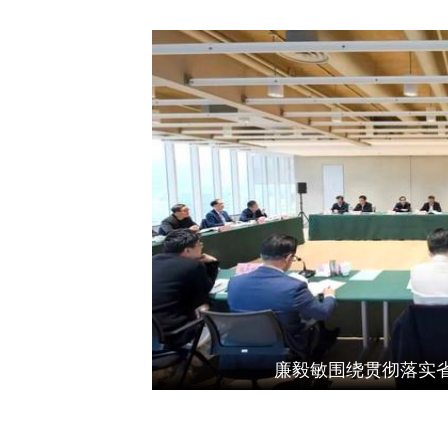
全会强调，“十五五”
展观，全面贯彻习近平新时
化强国、实现第二个百年奋
全面”战略布局，统筹国内
持以经济建设为中心，以推
全面从严治党为根本保障，
确保基本实现社会主义现代
全会指出，“十五五”
深化改革，坚持有效市场和
全会提出了“十五五”
化改革取得新突破，社会文
固。在此基础上再奋斗五年
廉毅敏围绕贯彻落实
内生产总值达到中等发达国
全会提出，建设现代化