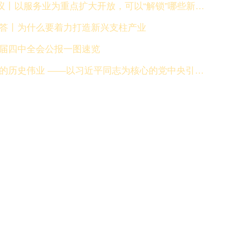
议丨以服务业为重点扩大开放，可以“解锁”哪些新机遇？
答丨为什么要着力打造新兴支柱产业
届四中全会公报一图速览
业 ——以习近平同志为核心的党中央引领“十四五”经济社会发展纪实