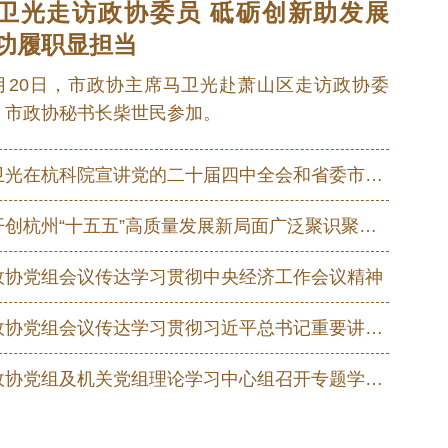
卫光走访政协委员 砥砺创新助发展
理论、“三个代表”重要思想、科学发
功履职显担当
会精神，围绕全面建成社会主义现代
1月20日，市政协主席马卫光赴萧山区走访政协委
五位一体”总体布局，协调推进“四个
。市政协秘书长柴世民参加。
格局，坚持稳中求进工作总基调，坚
增长的美好生活需要为根本目的，以
、全体人民共同富裕迈出坚实步伐，
马卫光在杭科院宣讲党的二十届四中全会和省委市委全会精神：在服务高质量发展中彰显职业教育使命担当
为开创杭州“十五五”高质量发展新局面广泛聚识聚力 市政协党组传达学习市委全会精神 马卫光讲话
民至上，坚持高质量发展，坚持全面
政协党组会议传达学习贯彻中央经济工作会议精神
立自强水平大幅提高，进一步全面深
市政协党组会议传达学习贯彻习近平总书记重要讲话重要指示精神
的重大进展，国家安全屏障更加巩
国力和国际影响力大幅跃升，人均国
县政协党组及机关党组理论学习中心组召开专题学习会
在实体经济上，坚持智能化、绿色