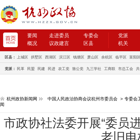
要闻
走进委员
专委会
党派
概况
议政建言
区县
机关
区县：
上城区
拱墅区
西湖区
滨江区
钱塘区
萧山区
余杭区
临平区
富阳
党派：
民革
民盟
民建
民进
农工党
致公党
九三学社
工商联
市总工会
共
杭州政协新闻网
中国人民政治协商会议杭州市委员会
>
专委会
闻
市政协社法委开展“委员进
老旧电