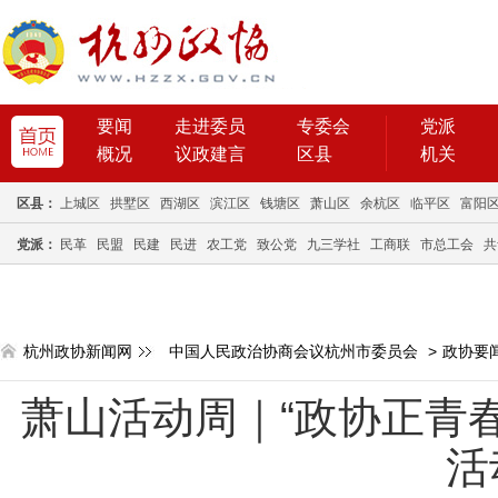
要闻
走进委员
专委会
党派
概况
议政建言
区县
机关
区县：
上城区
拱墅区
西湖区
滨江区
钱塘区
萧山区
余杭区
临平区
富阳
党派：
民革
民盟
民建
民进
农工党
致公党
九三学社
工商联
市总工会
共
杭州政协新闻网
中国人民政治协商会议杭州市委员会
>
政协要
萧山活动周｜“政协正青春
活