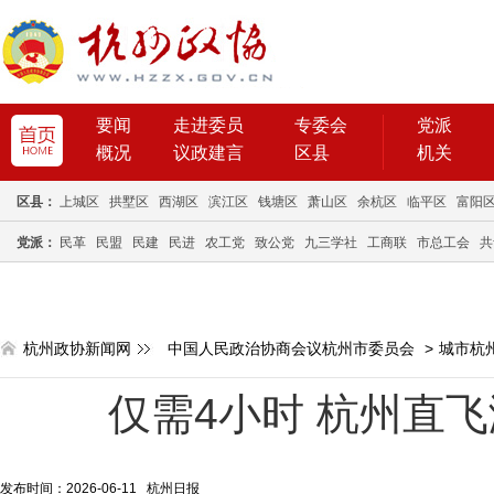
要闻
走进委员
专委会
党派
概况
议政建言
区县
机关
区县：
上城区
拱墅区
西湖区
滨江区
钱塘区
萧山区
余杭区
临平区
富阳
党派：
民革
民盟
民建
民进
农工党
致公党
九三学社
工商联
市总工会
共
杭州政协新闻网
中国人民政治协商会议杭州市委员会
>
城市杭
仅需4小时 杭州直飞
发布时间：2026-06-11 杭州日报