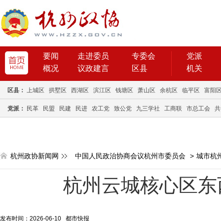
要闻
走进委员
专委会
党派
概况
议政建言
区县
机关
区县：
上城区
拱墅区
西湖区
滨江区
钱塘区
萧山区
余杭区
临平区
富阳
党派：
民革
民盟
民建
民进
农工党
致公党
九三学社
工商联
市总工会
共
杭州政协新闻网
中国人民政治协商会议杭州市委员会
>
城市杭
杭州云城核心区东
发布时间：2026-06-10 都市快报