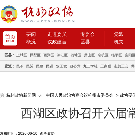
要闻
走进委员
专委会
党派
概况
议政建言
区县
机关
区县：
上城区
拱墅区
西湖区
滨江区
钱塘区
萧山区
余杭区
临平区
富阳
党派：
民革
民盟
民建
民进
农工党
致公党
九三学社
工商联
市总工会
共
杭州政协新闻网
中国人民政治协商会议杭州市委员会
>
政协要
西湖区政协召开六届
发布时间：2026-06-10 西湖政协