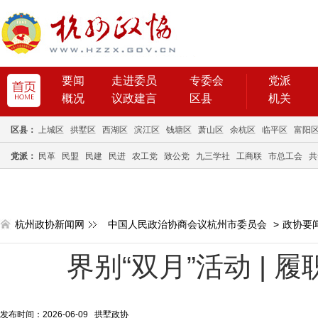
要闻
走进委员
专委会
党派
概况
议政建言
区县
机关
区县：
上城区
拱墅区
西湖区
滨江区
钱塘区
萧山区
余杭区
临平区
富阳
党派：
民革
民盟
民建
民进
农工党
致公党
九三学社
工商联
市总工会
共
杭州政协新闻网
中国人民政治协商会议杭州市委员会
>
政协要
界别“双月”活动 | 
发布时间：2026-06-09 拱墅政协