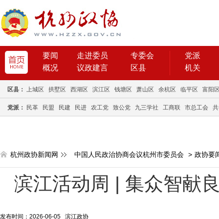
要闻
走进委员
专委会
党派
概况
议政建言
区县
机关
区县：
上城区
拱墅区
西湖区
滨江区
钱塘区
萧山区
余杭区
临平区
富阳
党派：
民革
民盟
民建
民进
农工党
致公党
九三学社
工商联
市总工会
共
杭州政协新闻网
中国人民政治协商会议杭州市委员会
>
政协要
滨江活动周 | 集众智献
发布时间：2026-06-05 滨江政协