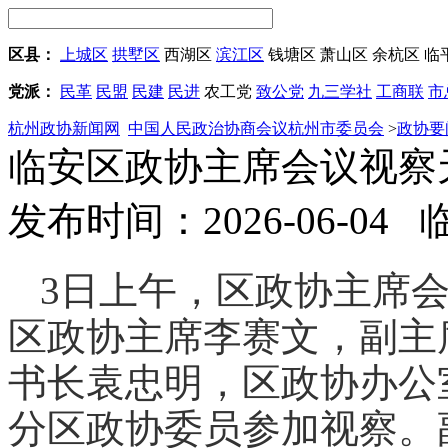
区县：
上城区
拱墅区
西湖区
滨江区
钱塘区
萧山区
余杭区
临
党派：
民革
民盟
民建
民进
农工党
致公党
九三学社
工商联
市
杭州政协新闻网
中国人民政治协商会议杭州市委员会
>
政协要
临安区政协主席会议视察
发布时间：2026-06-04
3日上午，区政协主席
区政协主席李赛文，副主
书长袁忠明，区政协办公
分区政协委员参加视察。