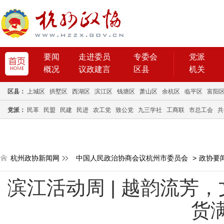
要闻
走进委员
专委会
党派
概况
议政建言
区县
机关
区县：
上城区
拱墅区
西湖区
滨江区
钱塘区
萧山区
余杭区
临平区
富阳
党派：
民革
民盟
民建
民进
农工党
致公党
九三学社
工商联
市总工会
共
杭州政协新闻网
中国人民政治协商会议杭州市委员会
>
政协要
滨江活动周 | 越韵流芳
货