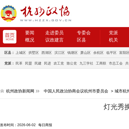
要闻
走进委员
专委会
党派
概况
议政建言
区县
机关
区县：
上城区
拱墅区
西湖区
滨江区
钱塘区
萧山区
余杭区
临平区
富阳
党派：
民革
民盟
民建
民进
农工党
致公党
九三学社
工商联
市总工会
共
杭州政协新闻网
中国人民政治协商会议杭州市委员会
>
城市杭
灯光秀换
发布时间：2026-06-02 每日商报