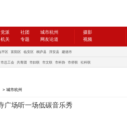
党派
社团
城市杭州
摄影
机关
专题
网友论道
视频
临平区
富阳区
临安区
桐庐县
淳安县
建德市
市总工会
共青团
市妇联
市文联
市科协
市侨联
社科联
>
城市杭州
寺广场听一场低碳音乐秀