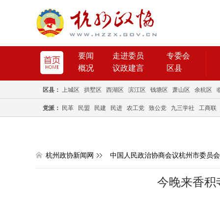
要闻
走进委员
专委会
概况
议政建言
区县
区县：
上城区
拱墅区
西湖区
滨江区
钱塘区
萧山区
余杭区
党派：
民革
民盟
民建
民进
农工党
致公党
九三学社
工商联
杭州政协新闻网
中国人民政治协商会议杭州市委员会
今晚来香积