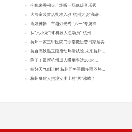
今晚来香积寺广场听一场低碳音乐秀
大牌童装首店扎堆入驻 杭州大厦“高奢...
遛娃神器、主题灯光秀 “六一”专属福...
从“六小龙”到“机器人总动员” 杭州...
杭州一家三甲医院门诊部搬进昔日家居卖...
杭台高铁温玉段启动热滑试验 未来杭州...
降了！最新杭州成人吸烟率达18.94...
晴好天气倒计时 杭州即将重回多雨闷热...
杭州餐饮人把淳安小山村“买”沸腾了