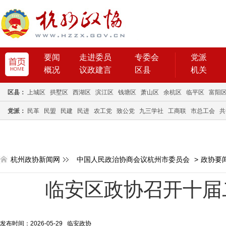
要闻
走进委员
专委会
党派
概况
议政建言
区县
机关
区县：
上城区
拱墅区
西湖区
滨江区
钱塘区
萧山区
余杭区
临平区
富阳
党派：
民革
民盟
民建
民进
农工党
致公党
九三学社
工商联
市总工会
共
杭州政协新闻网
中国人民政治协商会议杭州市委员会
>
政协要
临安区政协召开十届
发布时间：2026-05-29 临安政协