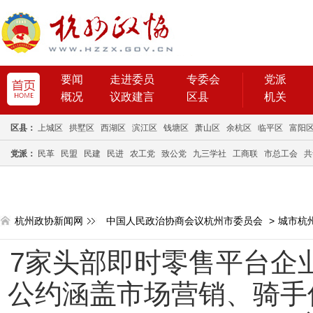
要闻
走进委员
专委会
党派
概况
议政建言
区县
机关
区县：
上城区
拱墅区
西湖区
滨江区
钱塘区
萧山区
余杭区
临平区
富阳
党派：
民革
民盟
民建
民进
农工党
致公党
九三学社
工商联
市总工会
共
杭州政协新闻网
中国人民政治协商会议杭州市委员会
>
城市杭
7家头部即时零售平台企
公约涵盖市场营销、骑手