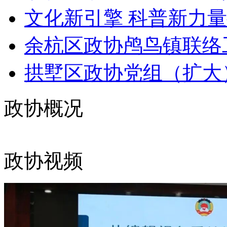
文化新引擎 科普新力量
余杭区政协鸬鸟镇联络工
拱墅区政协党组（扩大
政协概况
政协视频