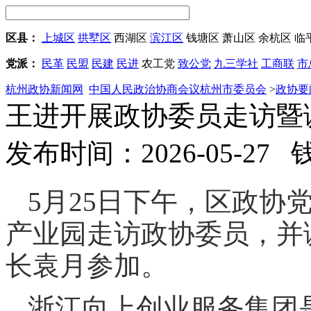
区县：
上城区
拱墅区
西湖区
滨江区
钱塘区
萧山区
余杭区
临
党派：
民革
民盟
民建
民进
农工党
致公党
九三学社
工商联
市
杭州政协新闻网
中国人民政治协商会议杭州市委员会
>
政协要
王进开展政协委员走访暨
发布时间：2026-05-27
5月25日下午，区政协
产业园走访政协委员，并
长袁月参加。
浙江向上创业服务集团