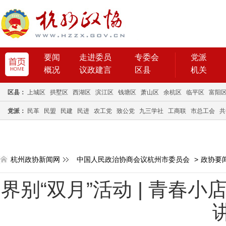
要闻
走进委员
专委会
党派
概况
议政建言
区县
机关
区县：
上城区
拱墅区
西湖区
滨江区
钱塘区
萧山区
余杭区
临平区
富阳
党派：
民革
民盟
民建
民进
农工党
致公党
九三学社
工商联
市总工会
共
杭州政协新闻网
中国人民政治协商会议杭州市委员会
>
政协要
界别“双月”活动 | 青春