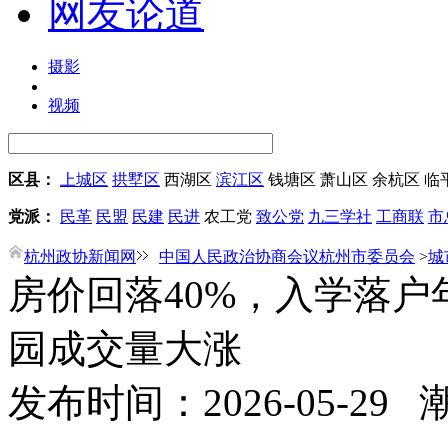
网友论道
摄影
视频
区县：
上城区
拱墅区
西湖区
滨江区
钱塘区
萧山区
余杭区
临
党派：
民革
民盟
民建
民进
农工党
致公党
九三学社
工商联
市
杭州政协新闻网
中国人民政治协商会议杭州市委员会
>
城
房价回落40%，入学落
园成交量大涨
发布时间：2026-05-29