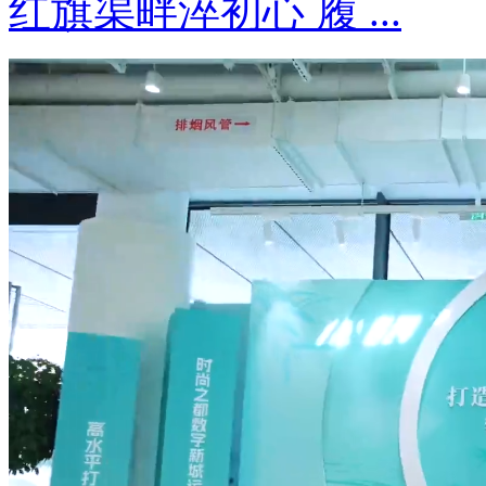
红旗渠畔淬初心 履 ...