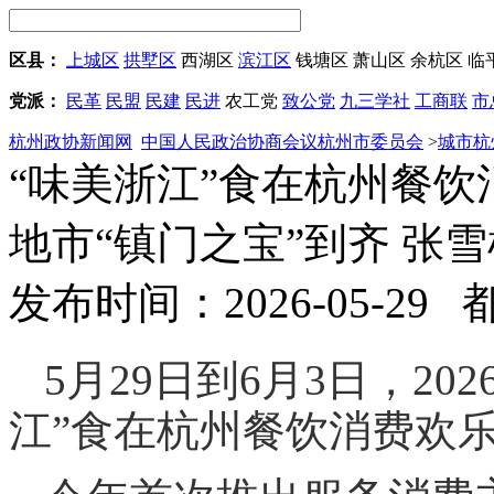
区县：
上城区
拱墅区
西湖区
滨江区
钱塘区
萧山区
余杭区
临
党派：
民革
民盟
民建
民进
农工党
致公党
九三学社
工商联
市
杭州政协新闻网
中国人民政治协商会议杭州市委员会
>
城市杭
“味美浙江”食在杭州餐饮
地市“镇门之宝”到齐 张
发布时间：2026-05-29
5月29日到6月3日，2
江”食在杭州餐饮消费欢