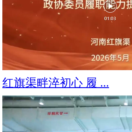
红旗渠畔淬初心 履 ...