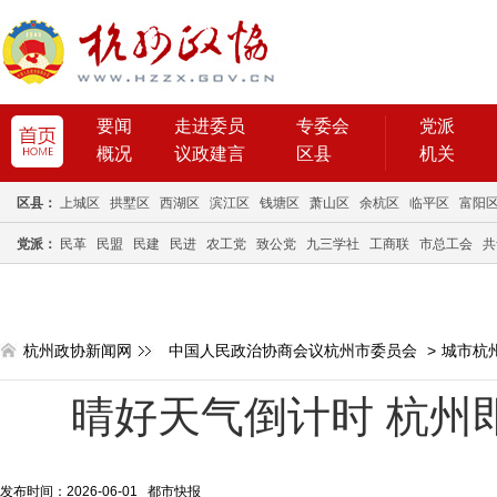
要闻
走进委员
专委会
党派
概况
议政建言
区县
机关
区县：
上城区
拱墅区
西湖区
滨江区
钱塘区
萧山区
余杭区
临平区
富阳
党派：
民革
民盟
民建
民进
农工党
致公党
九三学社
工商联
市总工会
共
杭州政协新闻网
中国人民政治协商会议杭州市委员会
>
城市杭
晴好天气倒计时 杭州
发布时间：2026-06-01 都市快报