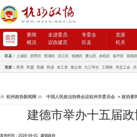
要闻
走进委员
专委会
党派
概况
议政建言
区县
机关
区县：
上城区
拱墅区
西湖区
滨江区
钱塘区
萧山区
余杭区
临平区
富阳
党派：
民革
民盟
民建
民进
农工党
致公党
九三学社
工商联
市总工会
共
杭州政协新闻网
中国人民政治协商会议杭州市委员会
>
政协要
建德市举办十五届政
发布时间：2026-06-01 建德政协