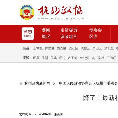
要闻
走进委员
专委会
概况
议政建言
区县
区县：
上城区
拱墅区
西湖区
滨江区
钱塘区
萧山区
余杭区
党派：
民革
民盟
民建
民进
农工党
致公党
九三学社
工商联
杭州政协新闻网
中国人民政治协商会议杭州市委员会
降了！最新杭
发布时间：2026-06-01 潮新闻