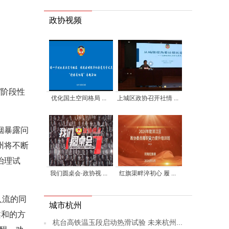
政协视频
”阶段性
优化国土空间格局 ...
上城区政协召开社情 ...
烟暴露问
州将不断
治理试
我们圆桌会·政协视 ...
红旗渠畔淬初心 履 ...
人流的同
城市杭州
柔和的方
杭台高铁温玉段启动热滑试验 未来杭州...