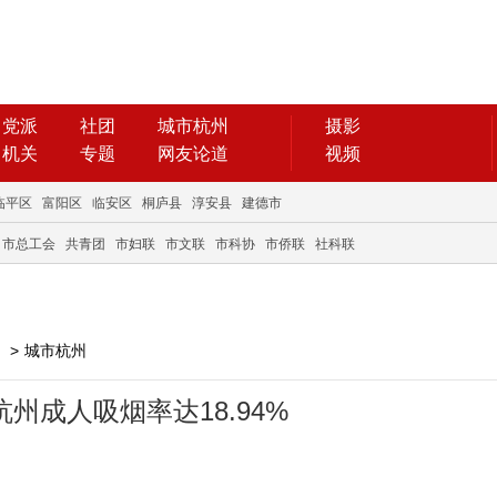
党派
社团
城市杭州
摄影
机关
专题
网友论道
视频
临平区
富阳区
临安区
桐庐县
淳安县
建德市
市总工会
共青团
市妇联
市文联
市科协
市侨联
社科联
>
城市杭州
州成人吸烟率达18.94%