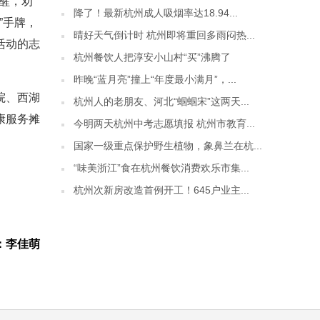
提醒，劝
降了！最新杭州成人吸烟率达18.94...
”手牌，
晴好天气倒计时 杭州即将重回多雨闷热...
活动的志
杭州餐饮人把淳安小山村“买”沸腾了
昨晚“蓝月亮”撞上“年度最小满月”，...
院、西湖
杭州人的老朋友、河北“蝈蝈宋”这两天...
康服务摊
今明两天杭州中考志愿填报 杭州市教育...
国家一级重点保护野生植物，象鼻兰在杭...
“味美浙江”食在杭州餐饮消费欢乐市集...
杭州次新房改造首例开工！645户业主...
：李佳萌