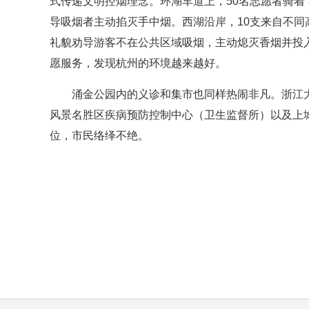
式传递文明控烟理念。环湖车道上，50名志愿者骑着“
导吸烟者主动掐灭手中烟。西湖沿岸，10支来自不同
礼貌劝导游客不在公共区域吸烟，主动熄灭香烟并投
愿服务，发现杭州的环境越来越好。
涌金公园内的义诊和集市也同样热闹非凡。浙江
风景名胜区疾病预防控制中心（卫生监督所）以及上
位，市民络绎不绝。