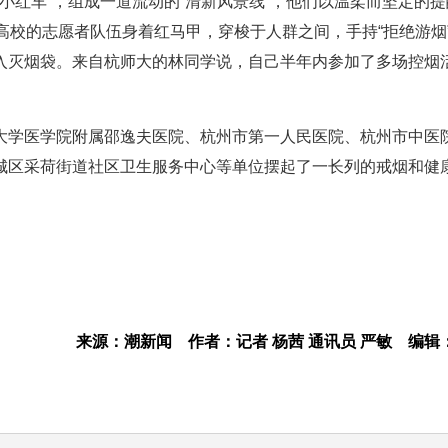
小红车”，组成一道流动的“清新风景线”，他们以温柔而坚定的
高校的志愿者队伍身着红马甲，穿梭于人群之间，手持“拒绝游烟
入灭烟袋。来自杭师大的林同学说，自己半年内参加了多场控烟
大学医学院附属邵逸夫医院、杭州市第一人民医院、杭州市中医
城区采荷街道社区卫生服务中心等单位摆起了一长列的戒烟和健
来源：潮新闻
作者：记者 杨茜 通讯员 严敏
编辑