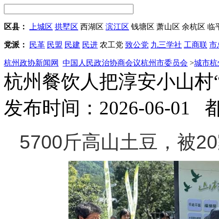
区县：
上城区
拱墅区
西湖区
滨江区
钱塘区
萧山区
余杭区
临
党派：
民革
民盟
民建
民进
农工党
致公党
九三学社
工商联
市
杭州政协新闻网
中国人民政治协商会议杭州市委员会
>
城市杭
杭州餐饮人把淳安小山村“
发布时间：2026-06-01
5700斤高山土豆，被2