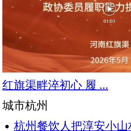
红旗渠畔淬初心 履 ...
城市杭州
杭州餐饮人把淳安小山