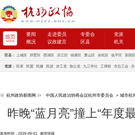
要闻
走进委员
专委会
党派
概况
议政建言
区县
机关
区县：
上城区
拱墅区
西湖区
滨江区
钱塘区
萧山区
余杭区
临平区
富阳
党派：
民革
民盟
民建
民进
农工党
致公党
九三学社
工商联
市总工会
共
杭州政协新闻网
中国人民政治协商会议杭州市委员会
>
城市杭
昨晚“蓝月亮”撞上“年度
发布时间：2026-06-01 都市快报