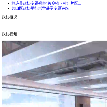
桐庐县政协专题视察“跨乡镇（村）片区...
萧山区政协举行崇学讲堂专题讲座
政协概况
政协视频