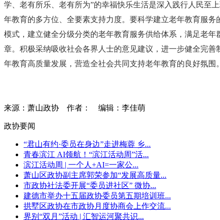
学、老有所乐、老有所为”的幸福快乐生活是深入践行人民至
年教育的多方位、全要素支持力度。要科学建立老年教育服务
模式，建立健全分级分类的老年教育服务供给体系，满足老年
章。积极采纳吸收社会各界人士的意见建议，进一步健全完善
年教育高质量发展，营造全社会共同支持老年教育的良好氛围
来源：萧山政协
作者：
编辑：李佳萌
政协要闻
“君山有约·委员在身边”走进梅蓉 乡...
青春滨江 AI领航！“滨江活动周”活...
滨江活动周 | 一个人+AI=一家公...
萧山区政协副主席郭荣参加“发展高质量...
市政协社法委开展“委员进社区” 微协...
建德市举办十五届政协委员第五期培训班...
拱墅区政协在市政协月度协商会上作交流...
界别“双月”活动 | 汇智运河聚共识...