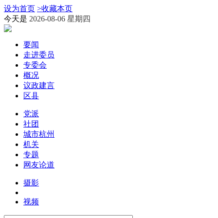
设为首页
>
收藏本页
今天是
2026-08-06 星期四
要闻
走进委员
专委会
概况
议政建言
区县
党派
社团
城市杭州
机关
专题
网友论道
摄影
视频