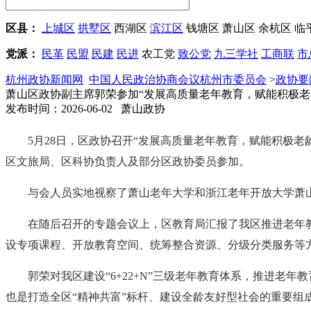
区县：
上城区
拱墅区
西湖区
滨江区
钱塘区
萧山区
余杭区
临
党派：
民革
民盟
民建
民进
农工党
致公党
九三学社
工商联
市
杭州政协新闻网
中国人民政治协商会议杭州市委员会
>
政协要
萧山区政协副主席郭荣参加“发展高质量老年教育，赋能积极老
发布时间：2026-06-02 萧山政协
5月28日，区政协召开“发展高质量老年教育，赋能积极
区文旅局、区科协负责人及部分区政协委员参加。
与会人员实地视察了萧山老年大学和浙江老年开放大学萧
在随后召开的专题会议上，区教育局汇报了我区推进老年
设专项课程、开放教育空间、统筹整合资源、分级分类服务等
郭荣对我区建设“6+22+N”三级老年教育体系，推进
也是打造全区“精神共富”标杆、建设全龄友好型社会的重要组