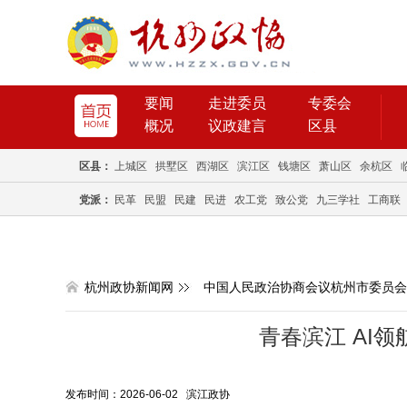
要闻
走进委员
专委会
概况
议政建言
区县
区县：
上城区
拱墅区
西湖区
滨江区
钱塘区
萧山区
余杭区
党派：
民革
民盟
民建
民进
农工党
致公党
九三学社
工商联
杭州政协新闻网
中国人民政治协商会议杭州市委员会
青春滨江 AI
发布时间：2026-06-02 滨江政协