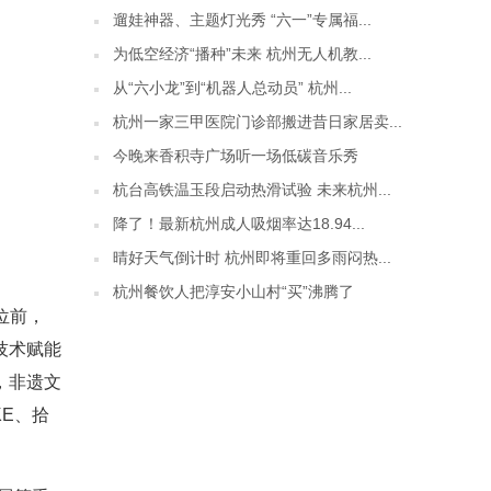
遛娃神器、主题灯光秀 “六一”专属福...
为低空经济“播种”未来 杭州无人机教...
从“六小龙”到“机器人总动员” 杭州...
杭州一家三甲医院门诊部搬进昔日家居卖...
今晚来香积寺广场听一场低碳音乐秀
杭台高铁温玉段启动热滑试验 未来杭州...
降了！最新杭州成人吸烟率达18.94...
晴好天气倒计时 杭州即将重回多雨闷热...
杭州餐饮人把淳安小山村“买”沸腾了
位前，
技术赋能
，非遗文
E、拾