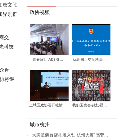
任唐文胜
政协视频
和界别群
协商交
先科技
青春滨江 AI领航 ...
优化国土空间格局 ...
群众近
政协将继
上城区政协召开社情 ...
我们圆桌会·政协视 ...
城市杭州
大牌童装首店扎堆入驻 杭州大厦“高奢...