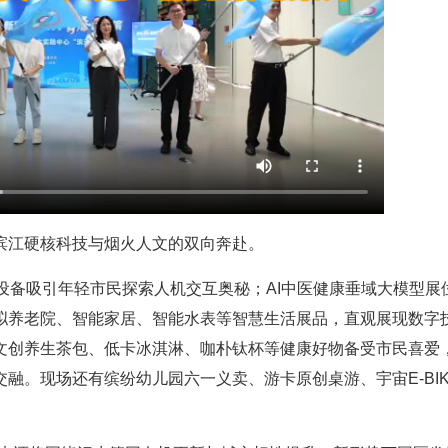
滨江硬核科技与烟火人文的双向奔赴。
设备吸引年轻市民探索人机交互奥秘；AI中医健康垂域大模型展
拟养老院、智能家居、智能水表等智慧生活展品，直观展现数字
文创养生茶包、低卡冰淇淋、咖朴钛杯等健康好物备受市民喜爱
融。现场还有缤纷幼儿园六一义卖、游卡原创桌游、宇宙E-BIK
。