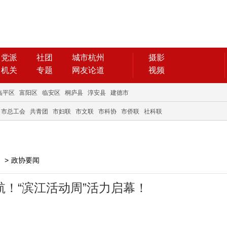
党派
社团
城市杭州
摄影
机关
专题
网友论道
视频
临平区
富阳区
临安区
桐庐县
淳安县
建德市
市总工会
共青团
市妇联
市文联
市科协
市侨联
社科联
>
政协要闻
领航！“滨江活动周”活力启幕！