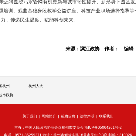
接下来还将围绕污水管网有机更新与城市韧性提升、新形势下园区发
主题培训、戏曲基础身段教学公益讲座、科技产业职场选择指导等
之力，传递民生温度、赋能科创未来。
来源：滨江政协
作者：
编辑
国杭州
杭州人大
波市政协
关于我们
|
网站简介
|
帮助信息
|
法律声明
|
联系我们
主办：中国人民政治协商会议杭州市委员会
浙ICP备05064261号-2
电话：0571-85259271 地址：杭州市解放东路18号市民中心B座 邮编：310026