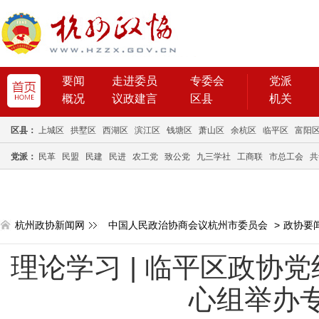
要闻
走进委员
专委会
党派
概况
议政建言
区县
机关
区县：
上城区
拱墅区
西湖区
滨江区
钱塘区
萧山区
余杭区
临平区
富阳
党派：
民革
民盟
民建
民进
农工党
致公党
九三学社
工商联
市总工会
共
杭州政协新闻网
中国人民政治协商会议杭州市委员会
>
政协要
理论学习 | 临平区政协
心组举办