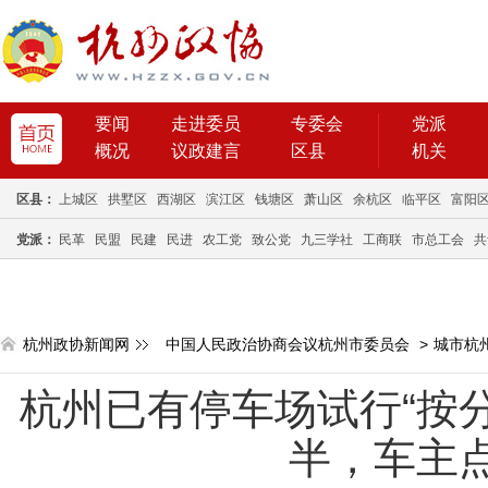
要闻
走进委员
专委会
党派
概况
议政建言
区县
机关
区县：
上城区
拱墅区
西湖区
滨江区
钱塘区
萧山区
余杭区
临平区
富阳
党派：
民革
民盟
民建
民进
农工党
致公党
九三学社
工商联
市总工会
共
杭州政协新闻网
中国人民政治协商会议杭州市委员会
>
城市杭
杭州已有停车场试行“按
半，车主