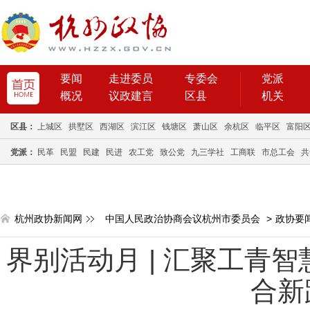
要闻
走进委员
专委会
党派
概况
议政建言
区县
机关
区县：
上城区
拱墅区
西湖区
滨江区
钱塘区
萧山区
余杭区
临平区
富阳
党派：
民革
民盟
民建
民进
农工党
致公党
九三学社
工商联
市总工会
共
杭州政协新闻网
中国人民政治协商会议杭州市委员会
>
政协要
界别活动月 | 汇聚工青
合新