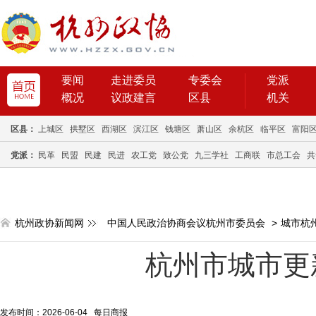
要闻
走进委员
专委会
党派
概况
议政建言
区县
机关
区县：
上城区
拱墅区
西湖区
滨江区
钱塘区
萧山区
余杭区
临平区
富阳
党派：
民革
民盟
民建
民进
农工党
致公党
九三学社
工商联
市总工会
共
杭州政协新闻网
中国人民政治协商会议杭州市委员会
>
城市杭
杭州市城市更
发布时间：2026-06-04 每日商报