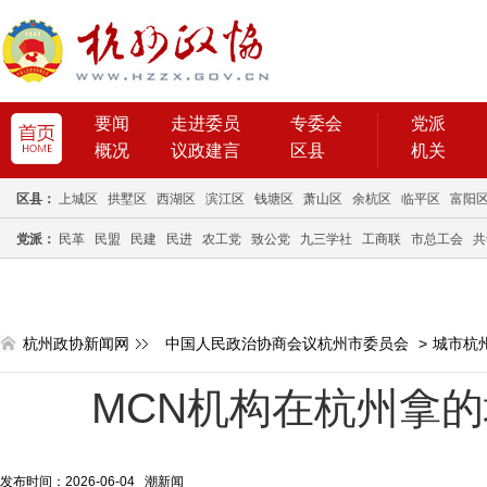
要闻
走进委员
专委会
党派
概况
议政建言
区县
机关
区县：
上城区
拱墅区
西湖区
滨江区
钱塘区
萧山区
余杭区
临平区
富阳
党派：
民革
民盟
民建
民进
农工党
致公党
九三学社
工商联
市总工会
共
杭州政协新闻网
中国人民政治协商会议杭州市委员会
>
城市杭
MCN机构在杭州拿
发布时间：2026-06-04 潮新闻