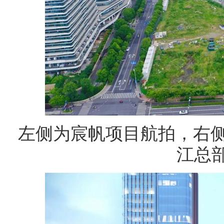
左侧为宸帆项目航拍，右
江总