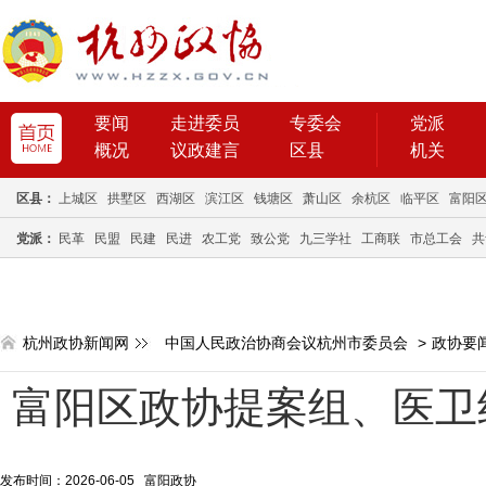
要闻
走进委员
专委会
党派
概况
议政建言
区县
机关
区县：
上城区
拱墅区
西湖区
滨江区
钱塘区
萧山区
余杭区
临平区
富阳
党派：
民革
民盟
民建
民进
农工党
致公党
九三学社
工商联
市总工会
共
杭州政协新闻网
中国人民政治协商会议杭州市委员会
>
政协要
富阳区政协提案组、医卫
发布时间：2026-06-05 富阳政协