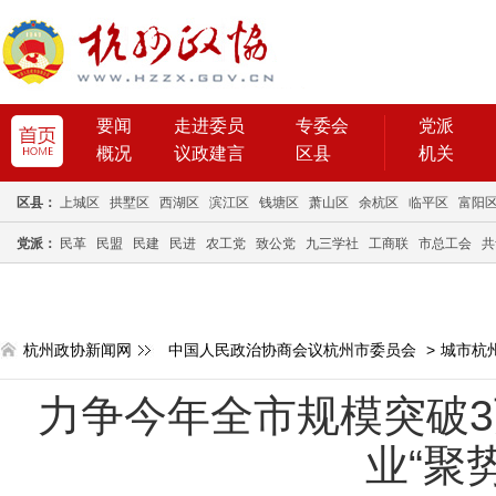
要闻
走进委员
专委会
党派
概况
议政建言
区县
机关
区县：
上城区
拱墅区
西湖区
滨江区
钱塘区
萧山区
余杭区
临平区
富阳
党派：
民革
民盟
民建
民进
农工党
致公党
九三学社
工商联
市总工会
共
杭州政协新闻网
中国人民政治协商会议杭州市委员会
>
城市杭
力争今年全市规模突破3
业“聚