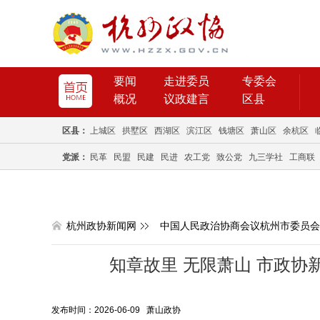
要闻
走进委员
专委会
概况
议政建言
区县
区县：
上城区
拱墅区
西湖区
滨江区
钱塘区
萧山区
余杭区
党派：
民革
民盟
民建
民进
农工党
致公党
九三学社
工商联
杭州政协新闻网
中国人民政治协商会议杭州市委员会
知章故里 无限萧山 市政协
发布时间：2026-06-09 萧山政协