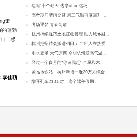
边追“十个勤天”边拿offer 这场...
高考期间晴雨交替 周三气温再度回升 ...
ng萧
考场逐梦 青春绽放
展的蓬勃
杭州持续规范土地征收管理 助力城乡融...
萧山，感
杭州把招聘会搬进稻田 让年轻人在热爱...
雨水登场 天气凉爽 今明杭州最高气温...
经过一个多月的“你追我赶” 金星和木...
紧临地铁站！杭州新增一近20万方综合...
：李佳萌
增开列车213.5对！这个端午假期 ...