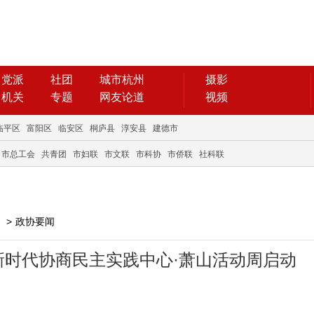
党派
社团
城市杭州
摄影
机关
专题
网友论道
视频
临平区
富阳区
临安区
桐庐县
淳安县
建德市
市总工会
共青团
市妇联
市文联
市科协
市侨联
社科联
>
政协要闻
新时代协商民主实践中心·萧山活动周启动