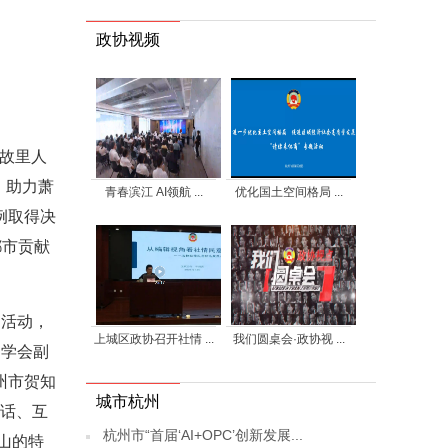
政协视频
章故里人
，助力萧
青春滨江 AI领航 ...
优化国土空间格局 ...
例取得决
都市贡献
列活动，
上城区政协召开社情 ...
我们圆桌会·政协视 ...
文学会副
州市贺知
城市杭州
对话、互
杭州市“首届‘AI+OPC’创新发展...
山的特