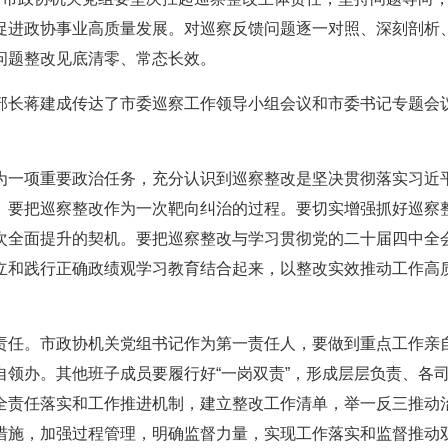
促进政协事业高质量发展。对巡察反馈问题逐一对照、深刻剖析
问题整改见底清零、常态长效。
部长蒋建成传达了市委巡察工作领导小组会议和市委书记专题会
为一项重要政治任务，充分认识到巡察整改是坚决贯彻落实习近
。要把巡察整改作为一次靶向纠治的过程。要切实增强抓好巡察
次全面提升的契机。要把巡察整改与学习贯彻党的二十届四中全
立和践行正确政绩观学习教育结合起来，以整改实效推动工作高
责任。市政协机关党组书记作为第一责任人，要做到重点工作亲
领办。其他班子成员要履行好“一岗双责”，形成层层负责、各
全责任落实和工作推进机制，建立整改工作清单，举一反三推动
措施，加强过程管理，明确监督力量，实现工作落实和监督推动