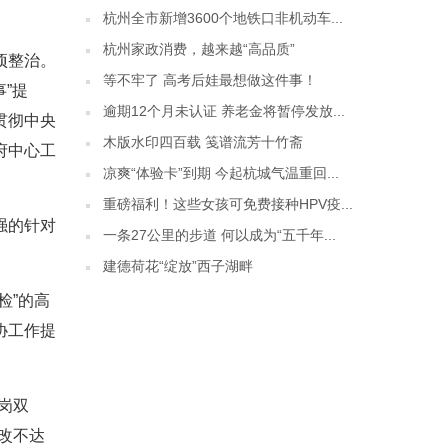
杭州全市新增3600个地铁口非机动车...
杭州家政消费，越来越“高品质”
项整治。
等不牢了 高考后娃最想做这件事！
”提
逾期12个月未认证 养老金将暂停发放...
贯彻中央
木版水印四百载 笺谱流芳十竹斋
府中心工
凉爽“体验卡”到期 今起杭城气温重回...
重磅福利！这些女孩可免费接种HPV疫...
强的针对
一条27公里的步道 何以成为“五千年...
建德荷花“绽放”西子湖畔
检”的高
协工作提
岗双
改不达