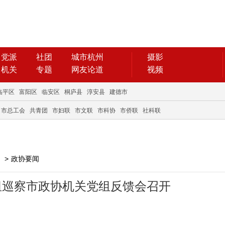
党派
社团
城市杭州
摄影
机关
专题
网友论道
视频
临平区
富阳区
临安区
桐庐县
淳安县
建德市
市总工会
共青团
市妇联
市文联
市科协
市侨联
社科联
>
政协要闻
组巡察市政协机关党组反馈会召开