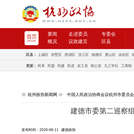
要闻
走进委员
专委会
概况
议政建言
区县
区县：
上城区
拱墅区
西湖区
滨江区
钱塘区
萧山区
余杭区
党派：
民革
民盟
民建
民进
农工党
致公党
九三学社
工商联
杭州政协新闻网
中国人民政治协商会议杭州市委员会
建德市委第二巡察
发布时间：2026-06-11 建德政协