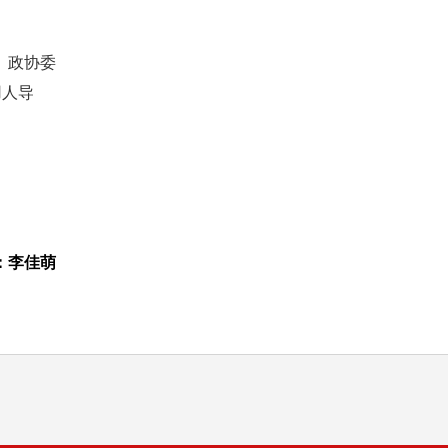
、政协委
用人导
：李佳萌