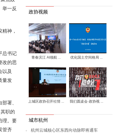
、举一反
政协视频
议精神，
平总书记
青春滨江 AI领航 ...
优化国土空间格局 ...
整改的思
会以及
质量发
上城区政协召开社情 ...
我们圆桌会·政协视 ...
自部署、
司其职的
城市杭州
治理。要
双管齐
杭州云城核心区东西向动脉即将通车