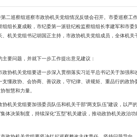
委第二巡察组巡察市政协机关党组情况反馈会召开。市委巡察工
察组组长夏成毅，市纪委第一派驻纪检监察组组长李建军和市委
长、机关党组书记胡国正主持，市政协机关党组成员，全体机关
的主要问题，并就下一步工作提出意见建议：
市政协机关党组要进一步深入贯彻落实习近平总书记关于加强和
一支懂政协、会协商、善议政，守纪律、讲规矩、重品行的政协
政协智慧和力量。
协机关党组要加强委员队伍和机关干部“两支队伍”建设，以严
”集体决策制度，持续深化“五型”机关建设，推动政协机关政治功
。市政协机关党组要坚决扛起巡察整改主体责任，坚持问题导向