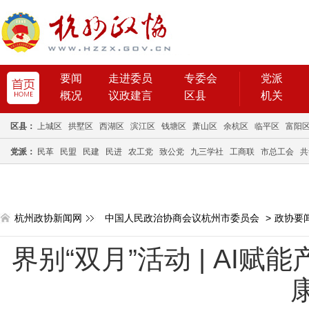
要闻
走进委员
专委会
党派
概况
议政建言
区县
机关
区县：
上城区
拱墅区
西湖区
滨江区
钱塘区
萧山区
余杭区
临平区
富阳
党派：
民革
民盟
民建
民进
农工党
致公党
九三学社
工商联
市总工会
共
杭州政协新闻网
中国人民政治协商会议杭州市委员会
>
政协要
界别“双月”活动 | AI