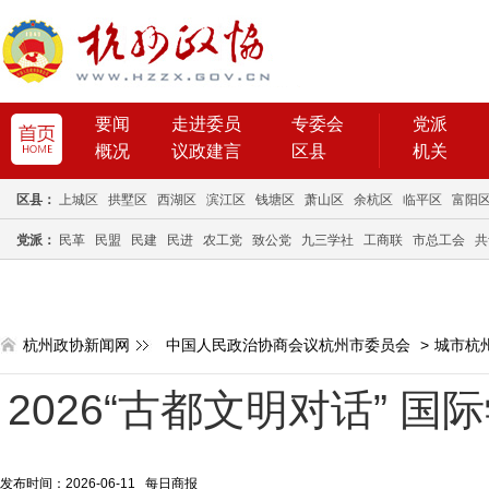
要闻
走进委员
专委会
党派
概况
议政建言
区县
机关
区县：
上城区
拱墅区
西湖区
滨江区
钱塘区
萧山区
余杭区
临平区
富阳
党派：
民革
民盟
民建
民进
农工党
致公党
九三学社
工商联
市总工会
共
杭州政协新闻网
中国人民政治协商会议杭州市委员会
>
城市杭
2026“古都文明对话” 
发布时间：2026-06-11 每日商报