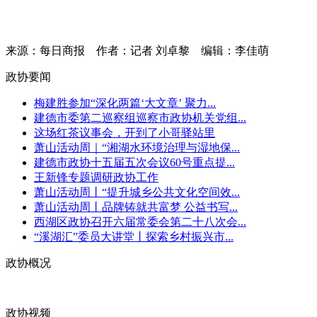
来源：每日商报
作者：记者 刘卓黎
编辑：李佳萌
政协要闻
梅建胜参加“深化两篇‘大文章’ 聚力...
建德市委第二巡察组巡察市政协机关党组...
这场红茶议事会，开到了小哥驿站里
萧山活动周｜“湘湖水环境治理与湿地保...
建德市政协十五届五次会议60号重点提...
王新锋专题调研政协工作
萧山活动周丨“提升城乡公共文化空间效...
萧山活动周丨品牌铸就共富梦 公益书写...
西湖区政协召开六届常委会第二十八次会...
“溪湖汇”委员大讲堂丨探索乡村振兴市...
政协概况
政协视频