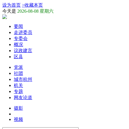
设为首页
>
收藏本页
今天是
2026-08-08 星期六
要闻
走进委员
专委会
概况
议政建言
区县
党派
社团
城市杭州
机关
专题
网友论道
摄影
视频