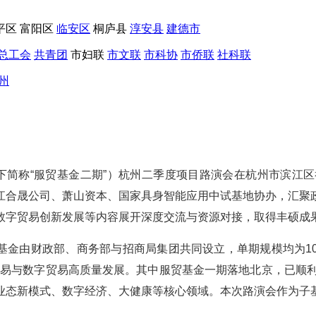
平区
富阳区
临安区
桐庐县
淳安县
建德市
总工会
共青团
市妇联
市文联
市科协
市侨联
社科联
州
下简称“服贸基金二期”）杭州二季度项目路演会在杭州市滨江
江合晟公司、萧山资本、国家具身智能应用中试基地协办，汇聚
数字贸易创新发展等内容展开深度交流与资源对接，取得丰硕成
列基金由财政部、商务部与招商局集团共同设立，单期规模均为1
贸易与数字贸易高质量发展。其中服贸基金一期落地北京，已顺利
业态新模式、数字经济、大健康等核心领域。本次路演会作为子