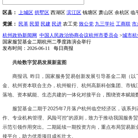
区县：
上城区
拱墅区
西湖区
滨江区
钱塘区
萧山区
余杭区
临
党派：
民革
民盟
民建
民进
农工党
致公党
九三学社
工商联
市
杭州政协新闻网
中国人民政治协商会议杭州市委员会
>
城市杭
国家服贸基金二期杭州二季度路演会举行
发布时间：2026-06-11 每日商报
共绘数字贸易发展新蓝图
商报讯 昨日，国家服务贸易创新发展引导基金二期（以
金、杭州资本联合主办，杭州银行、杭州高新科创集团、市钱
落地、资本赋能、生态共建的一体化对接平台，围绕资本赋能
服贸基金二期于2025年7月落户杭州临空经济区，该系
作、专业机构管理、风险可控”的原则，致力于推动我国服务
示范引领作用突出。二期延续一期投资方向，重点布局贸易新
接平台，助力优质项目成长壮大。