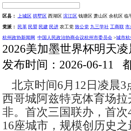
区县：
上城区
拱墅区
西湖区
滨江区
钱塘区
萧山区
余杭区
临
党派：
民革
民盟
民建
民进
农工党
致公党
九三学社
工商联
市
杭州政协新闻网
中国人民政治协商会议杭州市委员会
>
城市杭
2026美加墨世界杯明天
发布时间：2026-06-11
北京时间6月12日凌晨3
西哥城阿兹特克体育场拉
非。首次三国联办，首次4
16座城市，规模创历史之