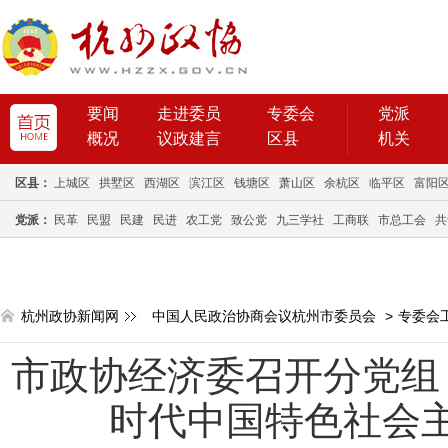
要闻
走进委员
专委会
党派
概况
议政建言
区县
机关
区县：
上城区
拱墅区
西湖区
滨江区
钱塘区
萧山区
余杭区
临平区
富阳
党派：
民革
民盟
民建
民进
农工党
致公党
九三学社
工商联
市总工会
共
杭州政协新闻网
中国人民政治协商会议杭州市委员会
>
专委会
市政协经济委召开分党组
时代中国特色社会