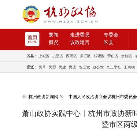
要闻
走进委员
专委会
概况
议政建言
区县
区县：
上城区
拱墅区
西湖区
滨江区
钱塘区
萧山区
余杭区
党派：
民革
民盟
民建
民进
农工党
致公党
九三学社
工商联
杭州政协新闻网
中国人民政治协商会议杭州市委员会
萧山政协实践中心丨杭州市政协新时
暨市区两