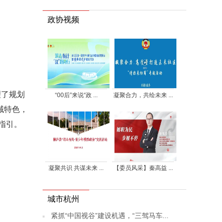
政协视频
理了规划
“00后”来说“政 ...
凝聚合力，共绘未来 ...
域特色，
指引。
凝聚共识 共谋未来 ...
【委员风采】秦高益 ...
城市杭州
紧抓“中国视谷”建设机遇，“三驾马车...