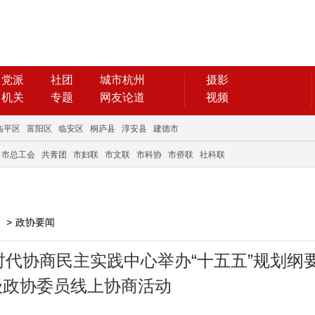
党派
社团
城市杭州
摄影
机关
专题
网友论道
视频
临平区
富阳区
临安区
桐庐县
淳安县
建德市
市总工会
共青团
市妇联
市文联
市科协
市侨联
社科联
>
政协要闻
代协商民主实践中心举办“十五五”规划纲
级政协委员线上协商活动