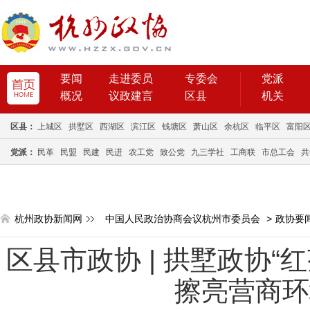
要闻
走进委员
专委会
党派
概况
议政建言
区县
机关
区县：
上城区
拱墅区
西湖区
滨江区
钱塘区
萧山区
余杭区
临平区
富阳
党派：
民革
民盟
民建
民进
农工党
致公党
九三学社
工商联
市总工会
共
杭州政协新闻网
中国人民政治协商会议杭州市委员会
>
政协要
区县市政协 | 拱墅政协“
擦亮营商环