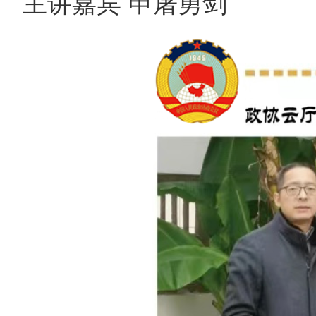
主讲嘉宾 申屠勇剑