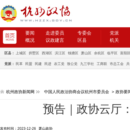
要闻
走进委员
专委会
党派
概况
议政建言
区县
机关
区县：
上城区
拱墅区
西湖区
滨江区
钱塘区
萧山区
余杭区
临平区
富阳
党派：
民革
民盟
民建
民进
农工党
致公党
九三学社
工商联
市总工会
共
杭州政协新闻网
中国人民政治协商会议杭州市委员会
>
政协要
预告｜政协云厅
发布时间：2023-12-26 萧山政协