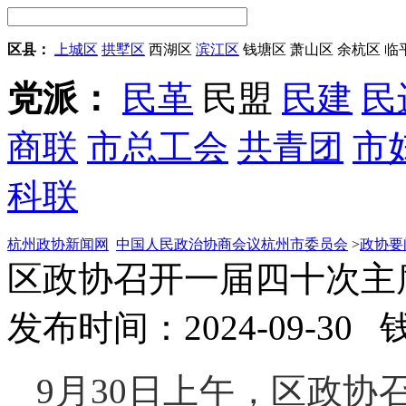
区县：
上城区
拱墅区
西湖区
滨江区
钱塘区
萧山区
余杭区
临
党派：
民革
民盟
民建
民
商联
市总工会
共青团
市
科联
杭州政协新闻网
中国人民政治协商会议杭州市委员会
>
政协要
区政协召开一届四十次主
发布时间：2024-09-30
9月30日上午，区政