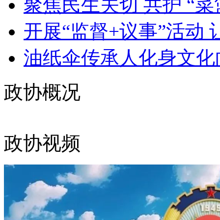
聚焦民生关切 共护 “菜篮
开展“监督+议事”活动 让
油纸伞传承人化身文化向
政协概况
政协视频