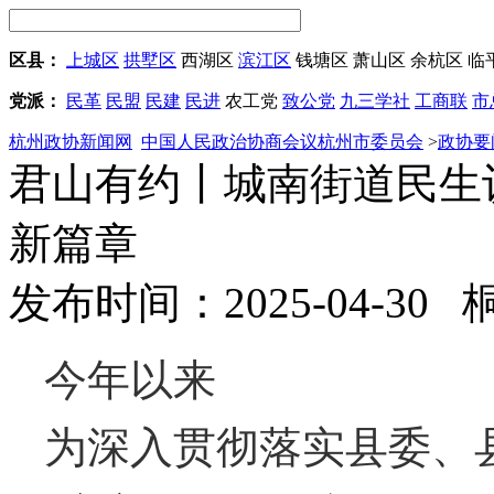
区县：
上城区
拱墅区
西湖区
滨江区
钱塘区
萧山区
余杭区
临
党派：
民革
民盟
民建
民进
农工党
致公党
九三学社
工商联
市
杭州政协新闻网
中国人民政治协商会议杭州市委员会
>
政协要
君山有约丨城南街道民生议
新篇章
发布时间：2025-04-30
今年以来
为深入贯彻落实县委、