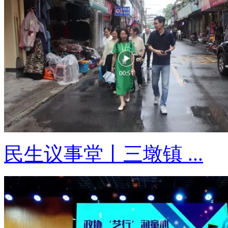
民生议事堂丨三墩镇 ...