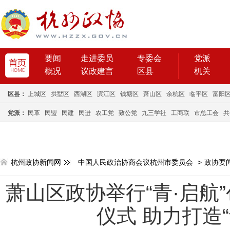
要闻
走进委员
专委会
党派
概况
议政建言
区县
机关
区县：
上城区
拱墅区
西湖区
滨江区
钱塘区
萧山区
余杭区
临平区
富阳
党派：
民革
民盟
民建
民进
农工党
致公党
九三学社
工商联
市总工会
共
杭州政协新闻网
中国人民政治协商会议杭州市委员会
>
政协要
萧山区政协举行“青·启航
仪式 助力打造