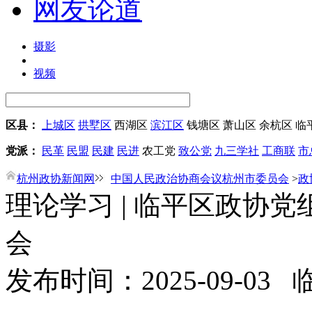
网友论道
摄影
视频
区县：
上城区
拱墅区
西湖区
滨江区
钱塘区
萧山区
余杭区
临
党派：
民革
民盟
民建
民进
农工党
致公党
九三学社
工商联
市
杭州政协新闻网
中国人民政治协商会议杭州市委员会
>
政
理论学习 | 临平区政协
会
发布时间：2025-09-03