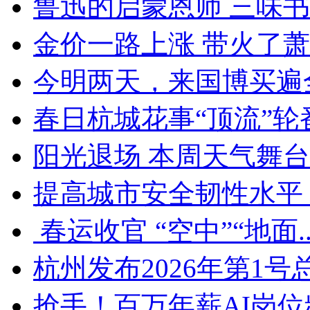
鲁迅的启蒙恩师 三味书屋
金价一路上涨 带火了萧山
今明两天，来国博买遍
春日杭城花事“顶流”轮番
阳光退场 本周天气舞台迎
提高城市安全韧性水平 
春运收官 “空中”“地面..
杭州发布2026年第1号总
抢手！百万年薪AI岗位频