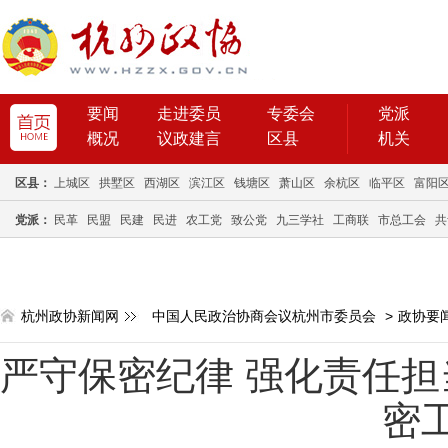
要闻
走进委员
专委会
党派
概况
议政建言
区县
机关
区县：
上城区
拱墅区
西湖区
滨江区
钱塘区
萧山区
余杭区
临平区
富阳
党派：
民革
民盟
民建
民进
农工党
致公党
九三学社
工商联
市总工会
共
杭州政协新闻网
中国人民政治协商会议杭州市委员会
>
政协要
严守保密纪律 强化责任担
密