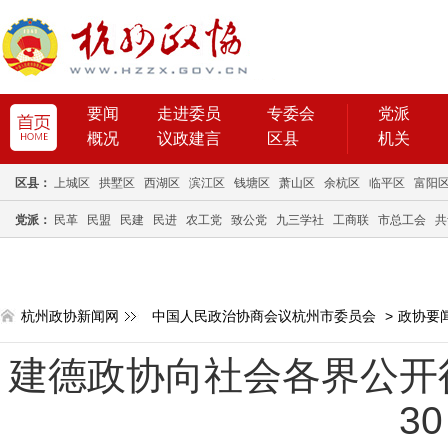
要闻
走进委员
专委会
党派
概况
议政建言
区县
机关
区县：
上城区
拱墅区
西湖区
滨江区
钱塘区
萧山区
余杭区
临平区
富阳
党派：
民革
民盟
民建
民进
农工党
致公党
九三学社
工商联
市总工会
共
杭州政协新闻网
中国人民政治协商会议杭州市委员会
>
政协要
建德政协向社会各界公开
3