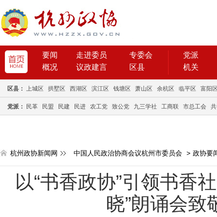
要闻
走进委员
专委会
党派
概况
议政建言
区县
机关
区县：
上城区
拱墅区
西湖区
滨江区
钱塘区
萧山区
余杭区
临平区
富阳
党派：
民革
民盟
民建
民进
农工党
致公党
九三学社
工商联
市总工会
共
杭州政协新闻网
中国人民政治协商会议杭州市委员会
>
政协要
以“书香政协”引领书香
晓”朗诵会致