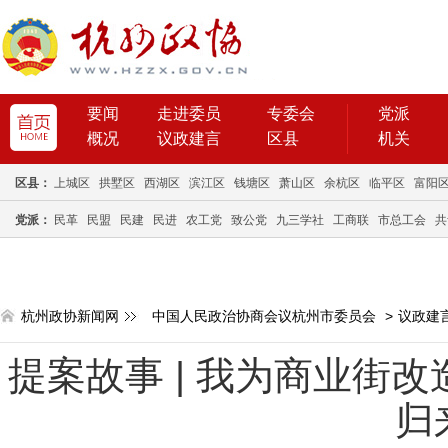
要闻
走进委员
专委会
党派
概况
议政建言
区县
机关
区县：
上城区
拱墅区
西湖区
滨江区
钱塘区
萧山区
余杭区
临平区
富阳
党派：
民革
民盟
民建
民进
农工党
致公党
九三学社
工商联
市总工会
共
杭州政协新闻网
中国人民政治协商会议杭州市委员会
>
议政建
提案故事 | 我为商业街
归